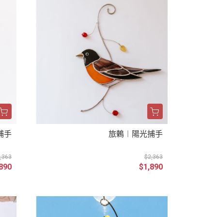
捕手
旅鶇︱陽光捕手
,363
$2,363
890
$1,890