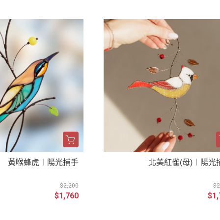
黃喉蜂虎︱陽光捕手
北美紅雀(母)︱陽光
$2,200
$2
$1,760
$1,