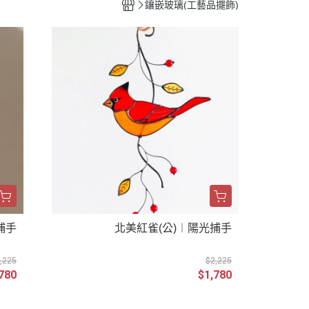
鑲嵌玻璃(工藝品擺飾)
捕手
北美紅雀(公)︱陽光捕手
,225
$2,225
780
$1,780