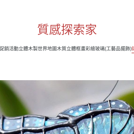
質感探索家
促銷活動
立體木製世界地圖
木質立體框畫
彩繪玻璃(工藝品擺飾)