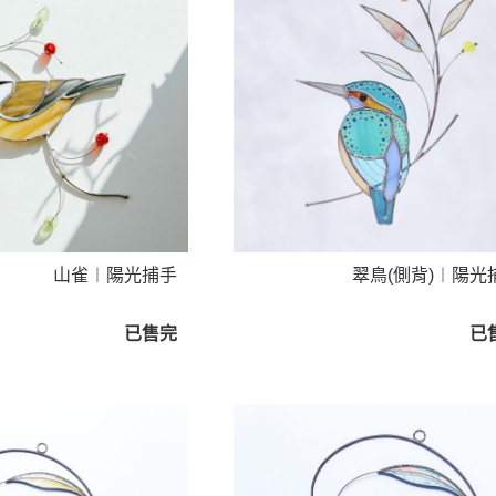
山雀︱陽光捕手
翠鳥(側背)︱陽光
已售完
已