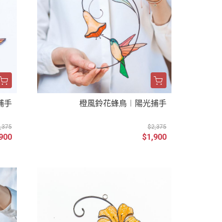
捕手
橙風鈴花蜂鳥︱陽光捕手
,375
$2,375
900
$1,900