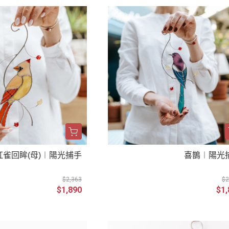
紅雀回眸(母)︱陽光捕手
喜鵲︱陽光
$2,363
$2
$1,890
$1,