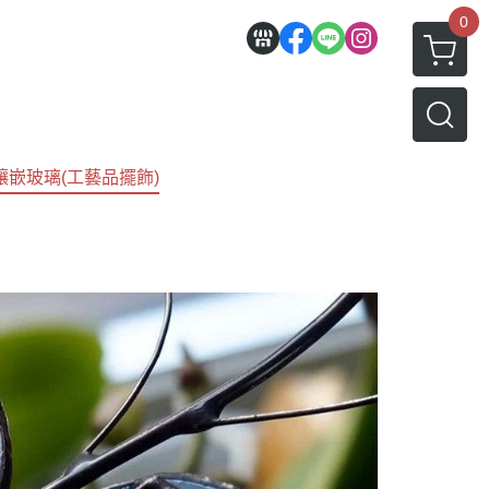
0
鑲嵌玻璃(工藝品擺飾)